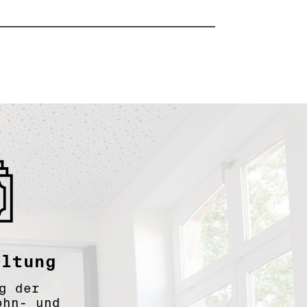
altung
g der
ohn- und