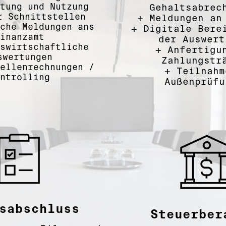
tung und Nutzung
Gehaltsabrec
r Schnittstellen
+
Meldungen an
che Meldungen ans
+
Digitale Bere
inanzamt
der Auswert
swirtschaftliche
+
Anfertigu
swertungen
Zahlungstr
ellenrechnungen /
+
Teilnahm
ntrolling
Außenprüfu
sabschluss
Steuerber