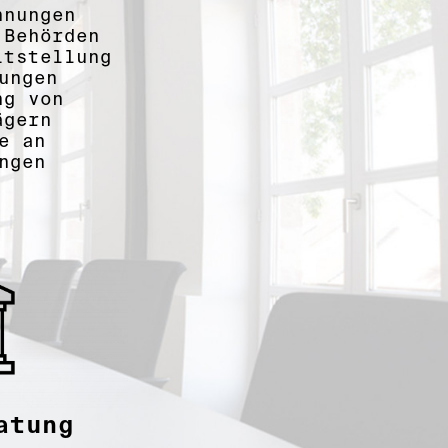
hnungen
 Behörden
itstellung
ungen
ng von
ägern
e an
ngen
atung