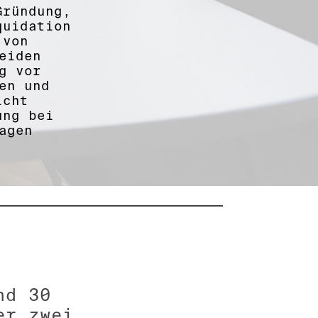
Gründung,
quidation
 von
eiden
g vor
en und
icht
ung bei
agen
nd 30
er zwei