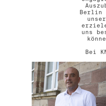
Auszu
Berlin 
unser
erziel
uns be
könne
Bei K