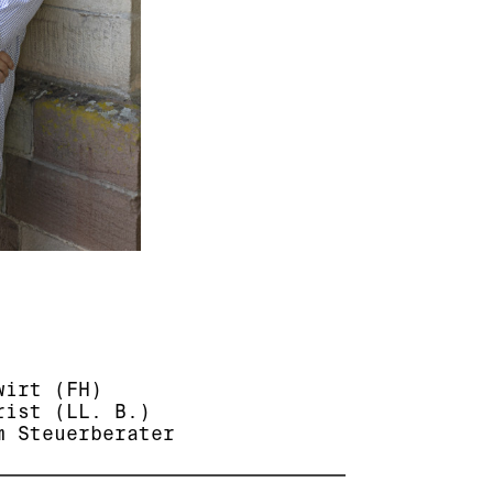
wirt (FH)
rist (LL. B.)
m Steuerberater