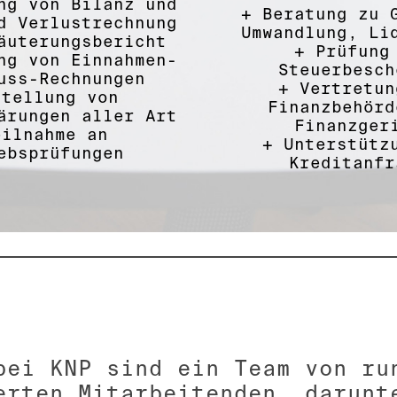
ng von Bilanz und
+
Beratung zu 
d Verlustrechnung
Umwandlung, Li
äuterungsbericht
+
Prüfung
ng von Einnahmen-
Steuerbesch
uss-Rechnungen
+
Vertretun
stellung von
Finanzbehörd
ärungen aller Art
Finanzger
eilnahme an
+
Unterstütz
ebsprüfungen
Kreditanfr
bei KNP sind ein Team von ru
erten Mitarbeitenden, darunt