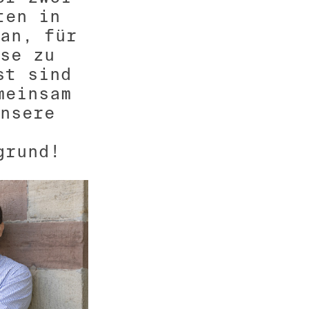
ten in
an, für
se zu
st sind
meinsam
nsere
grund!