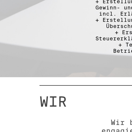
+
Erstellu
Gewinn- un
incl. Erl
+
Erstellu
Übersch
+
Er
Steuererkl
+
T
Betri
WIR
Wir 
engagi